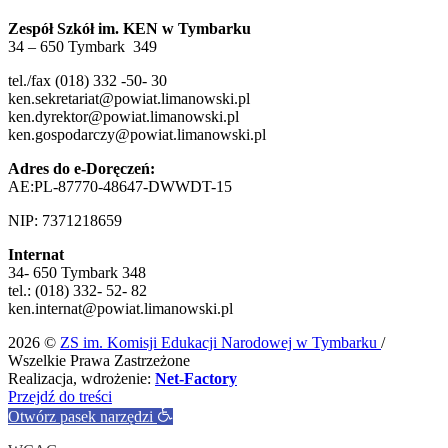
Zespół Szkół im. KEN w Tymbarku
34 – 650 Tymbark 349
tel./fax (018) 332 -50- 30
ken.sekretariat@powiat.limanowski.pl
ken.dyrektor@powiat.limanowski.pl
ken.gospodarczy@powiat.limanowski.pl
Adres do e-Doręczeń:
AE:PL-87770-48647-DWWDT-15
NIP: 7371218659
Internat
34- 650 Tymbark 348
tel.: (018) 332- 52- 82
ken.internat@powiat.limanowski.pl
2026 ©
ZS im. Komisji Edukacji Narodowej w Tymbarku
/
Wszelkie Prawa Zastrzeżone
Realizacja, wdrożenie:
Net-Factory
Przejdź do treści
Otwórz pasek narzędzi