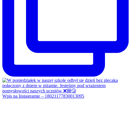
Wpis na Instagramie – 18021177830013095