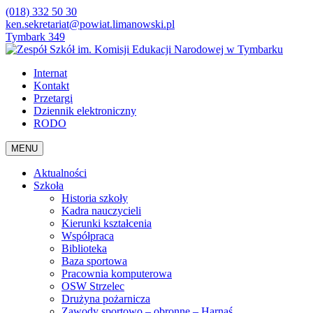
(018) 332 50 30
ken.sekretariat@powiat.limanowski.pl
Tymbark 349
Internat
Kontakt
Przetargi
Dziennik elektroniczny
RODO
MENU
Aktualności
Szkoła
Historia szkoły
Kadra nauczycieli
Kierunki kształcenia
Współpraca
Biblioteka
Baza sportowa
Pracownia komputerowa
OSW Strzelec
Drużyna pożarnicza
Zawody sportowo – obronne – Harnaś