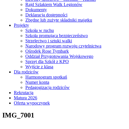
Rajd Szlakiem Walk Legionów
Dokumenty
Deklaracja dostępności
Zbędne lub zużyte składniki majątku
Projekty
Szkoła w ruchu
Szkoła promująca bezpieczeństwo
Strzelectwo i sztuki walki
Narodowy program rozwoju czytelnictwa
Ośrodek Rose Tymbark
Oddział Przygotowania Wojskowego
Sprzęt dla Szkół z KPO
Wyjście z klasą
Dla rodziców
Harmonogram spotkań
Numer konta
Pedagogizacja rodziców
Rekrutacja
Matura 2026
Oferta wypoczynek
IMG_7001