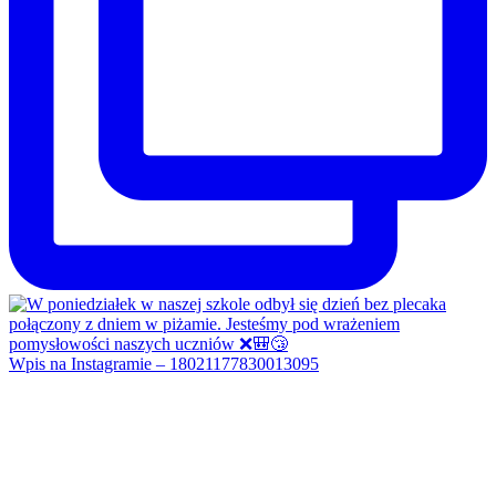
Wpis na Instagramie – 18021177830013095