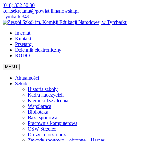
(018) 332 50 30
ken.sekretariat@powiat.limanowski.pl
Tymbark 349
Internat
Kontakt
Przetargi
Dziennik elektroniczny
RODO
MENU
Aktualności
Szkoła
Historia szkoły
Kadra nauczycieli
Kierunki kształcenia
Współpraca
Biblioteka
Baza sportowa
Pracownia komputerowa
OSW Strzelec
Drużyna pożarnicza
Zawody sportowo – obronne – Harnaś