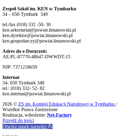
Zespół Szkół im. KEN w Tymbarku
34 – 650 Tymbark 349
tel./fax (018) 332 -50- 30
ken.sekretariat@powiat.limanowski.pl
ken.dyrektor@powiat.limanowski.pl
ken.gospodarczy@powiat.limanowski.pl
Adres do e-Doręczeń:
AE:PL-87770-48647-DWWDT-15
NIP: 7371218659
Internat
34- 650 Tymbark 348
tel.: (018) 332- 52- 82
ken.internat@powiat.limanowski.pl
2026 ©
ZS im. Komisji Edukacji Narodowej w Tymbarku
/
Wszelkie Prawa Zastrzeżone
Realizacja, wdrożenie:
Net-Factory
Przejdź do treści
Otwórz pasek narzędzi