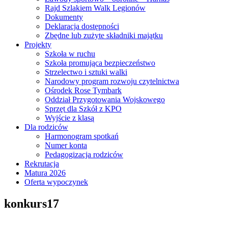
Rajd Szlakiem Walk Legionów
Dokumenty
Deklaracja dostępności
Zbędne lub zużyte składniki majątku
Projekty
Szkoła w ruchu
Szkoła promująca bezpieczeństwo
Strzelectwo i sztuki walki
Narodowy program rozwoju czytelnictwa
Ośrodek Rose Tymbark
Oddział Przygotowania Wojskowego
Sprzęt dla Szkół z KPO
Wyjście z klasą
Dla rodziców
Harmonogram spotkań
Numer konta
Pedagogizacja rodziców
Rekrutacja
Matura 2026
Oferta wypoczynek
konkurs17