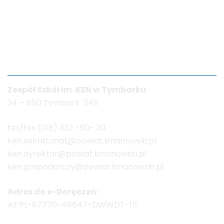
Dane kontaktowe
Zespół Szkół im. KEN w Tymbarku
34 – 650 Tymbark 349
tel./fax (018) 332 -50- 30
ken.sekretariat@powiat.limanowski.pl
ken.dyrektor@powiat.limanowski.pl
ken.gospodarczy@powiat.limanowski.pl
Adres do e-Doręczeń:
AE:PL-87770-48647-DWWDT-15