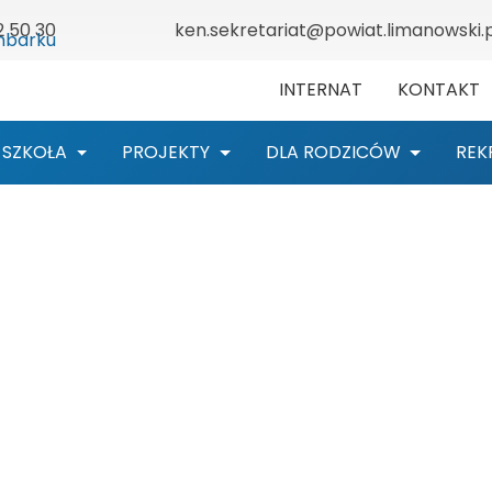
2 50 30
ken.sekretariat@powiat.limanowski.p
INTERNAT
KONTAKT
SZKOŁA
PROJEKTY
DLA RODZICÓW
REK