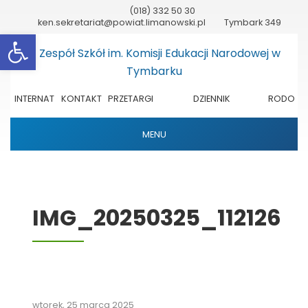
(018) 332 50 30
ken.sekretariat@powiat.limanowski.pl
Tymbark 349
Otwórz pasek narzędzi
INTERNAT
KONTAKT
PRZETARGI
DZIENNIK
RODO
ELEKTRONICZNY
MENU
IMG_20250325_112126
wtorek, 25 marca 2025