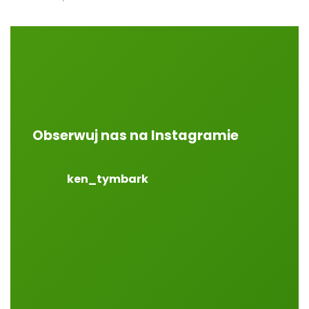
Obserwuj nas na Instagramie
ken_tymbark