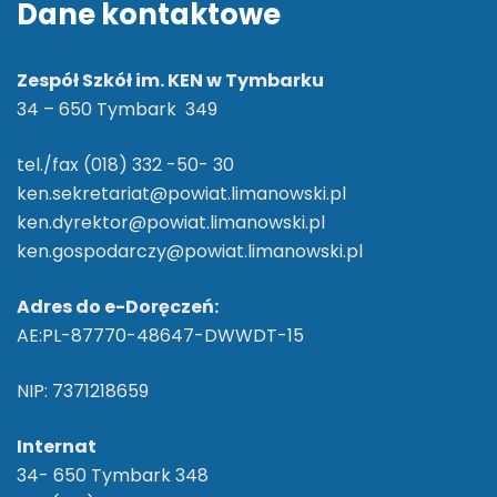
Dane kontaktowe
Zespół Szkół im. KEN w Tymbarku
34 – 650 Tymbark 349
tel./fax (018) 332 -50- 30
ken.sekretariat@powiat.limanowski.pl
ken.dyrektor@powiat.limanowski.pl
ken.gospodarczy@powiat.limanowski.pl
Adres do e-Doręczeń:
AE:PL-87770-48647-DWWDT-15
NIP: 7371218659
Internat
34- 650 Tymbark 348