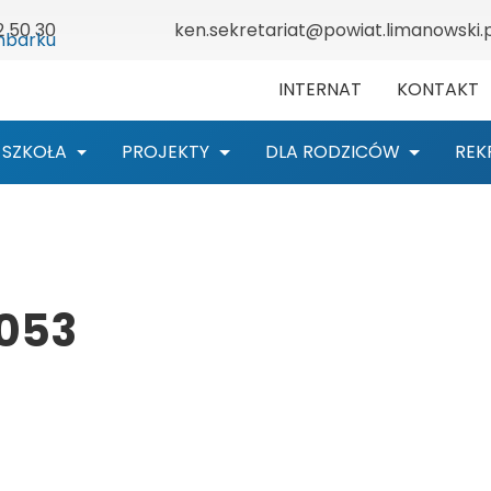
2 50 30
ken.sekretariat@powiat.limanowski.p
INTERNAT
KONTAKT
SZKOŁA
PROJEKTY
DLA RODZICÓW
REK
053