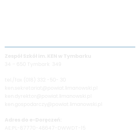
Dane kontaktowe
Zespół Szkół im. KEN w Tymbarku
34 – 650 Tymbark 349
tel./fax (018) 332 -50- 30
ken.sekretariat@powiat.limanowski.pl
ken.dyrektor@powiat.limanowski.pl
ken.gospodarczy@powiat.limanowski.pl
Adres do e-Doręczeń:
AE:PL-87770-48647-DWWDT-15