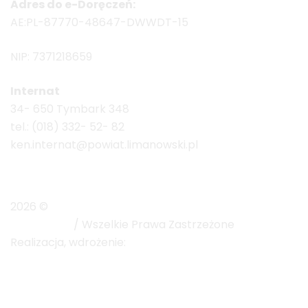
Adres do e-Doręczeń:
AE:PL-87770-48647-DWWDT-15
NIP: 7371218659
Internat
34- 650 Tymbark 348
tel.: (018) 332- 52- 82
ken.internat@powiat.limanowski.pl
2026 ©
ZS im. Komisji Edukacji Narodowej w
Tymbarku
/ Wszelkie Prawa Zastrzeżone
Realizacja, wdrożenie:
Net-Factory