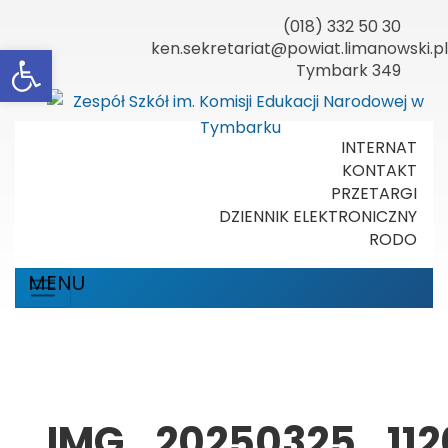
(018) 332 50 30
Otwórz pasek narzędzi
ken.sekretariat@powiat.limanowski.pl
Tymbark 349
INTERNAT
KONTAKT
PRZETARGI
DZIENNIK ELEKTRONICZNY
RODO
MENU
IMG_20250325_112