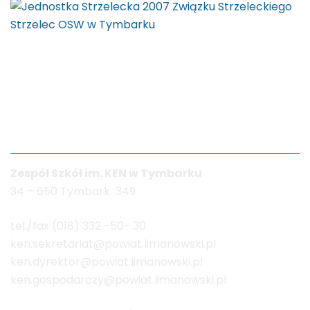
Dane kontaktowe
Zespół Szkół im. KEN w Tymbarku
34 – 650 Tymbark 349
tel./fax (018) 332 -50- 30
ken.sekretariat@powiat.limanowski.pl
ken.dyrektor@powiat.limanowski.pl
ken.gospodarczy@powiat.limanowski.pl