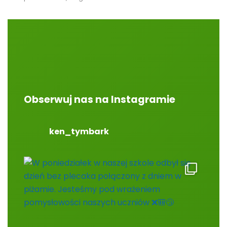
Obserwuj nas na Instagramie
ken_tymbark