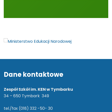
Dane kontaktowe
Zespół Szkół im. KEN w Tymbarku
34 – 650 Tymbark 349
tel./fax (018) 332 -50- 30