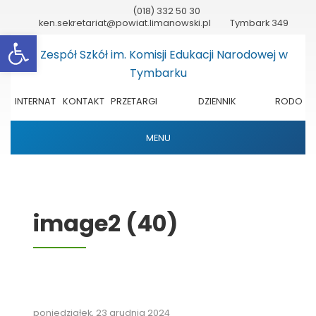
(018) 332 50 30
ken.sekretariat@powiat.limanowski.pl
Tymbark 349
Otwórz pasek narzędzi
INTERNAT
KONTAKT
PRZETARGI
DZIENNIK
RODO
ELEKTRONICZNY
MENU
image2 (40)
poniedziałek, 23 grudnia 2024