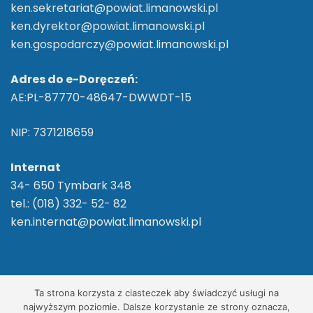
ken.sekretariat@powiat.limanowski.pl
ken.dyrektor@powiat.limanowski.pl
ken.gospodarczy@powiat.limanowski.pl
Adres do e-Doręczeń:
AE:PL-87770-48647-DWWDT-15
NIP: 7371218659
Internat
34- 650 Tymbark 348
tel.: (018) 332- 52- 82
ken.internat@powiat.limanowski.pl
2026 ©
ZS im. Komisji Edukacji Narodowej w
Ta strona korzysta z ciasteczek aby świadczyć usługi na
Tymbarku
/ Wszelkie Prawa Zastrzeżone
najwyższym poziomie. Dalsze korzystanie ze strony oznacza,