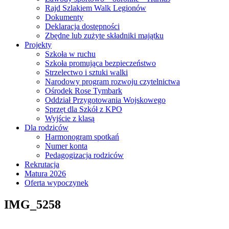
Rajd Szlakiem Walk Legionów
Dokumenty
Deklaracja dostępności
Zbędne lub zużyte składniki majątku
Projekty
Szkoła w ruchu
Szkoła promująca bezpieczeństwo
Strzelectwo i sztuki walki
Narodowy program rozwoju czytelnictwa
Ośrodek Rose Tymbark
Oddział Przygotowania Wojskowego
Sprzęt dla Szkół z KPO
Wyjście z klasą
Dla rodziców
Harmonogram spotkań
Numer konta
Pedagogizacja rodziców
Rekrutacja
Matura 2026
Oferta wypoczynek
IMG_5258