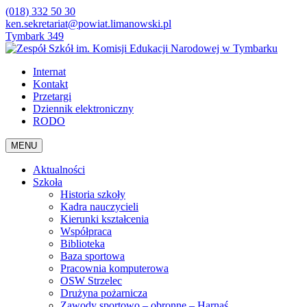
(018) 332 50 30
ken.sekretariat@powiat.limanowski.pl
Tymbark 349
Internat
Kontakt
Przetargi
Dziennik elektroniczny
RODO
MENU
Aktualności
Szkoła
Historia szkoły
Kadra nauczycieli
Kierunki kształcenia
Współpraca
Biblioteka
Baza sportowa
Pracownia komputerowa
OSW Strzelec
Drużyna pożarnicza
Zawody sportowo – obronne – Harnaś