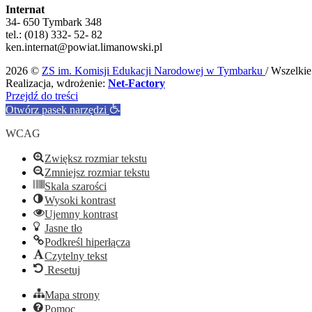
Internat
34- 650 Tymbark 348
tel.: (018) 332- 52- 82
ken.internat@powiat.limanowski.pl
2026 ©
ZS im. Komisji Edukacji Narodowej w Tymbarku
/ Wszelki
Realizacja, wdrożenie:
Net-Factory
Przejdź do treści
Otwórz pasek narzędzi
WCAG
Zwiększ rozmiar tekstu
Zmniejsz rozmiar tekstu
Skala szarości
Wysoki kontrast
Ujemny kontrast
Jasne tło
Podkreśl hiperłącza
Czytelny tekst
Resetuj
Mapa strony
Pomoc