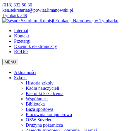
(018) 332 50 30
ken.sekretariat@powiat.limanowski.pl
Tymbark 349
Internat
Kontakt
Przetargi
Dziennik elektroniczny
RODO
MENU
Aktualności
Szkoła
Historia szkoły
Kadra nauczycieli
Kierunki kształcenia
Współpraca
Biblioteka
Baza sportowa
Pracownia komputerowa
OSW Strzelec
Drużyna pożarnicza
Zawody sportowo – obronne – Harnaś