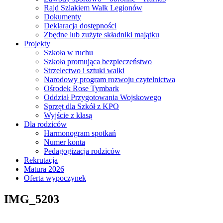
Rajd Szlakiem Walk Legionów
Dokumenty
Deklaracja dostępności
Zbędne lub zużyte składniki majątku
Projekty
Szkoła w ruchu
Szkoła promująca bezpieczeństwo
Strzelectwo i sztuki walki
Narodowy program rozwoju czytelnictwa
Ośrodek Rose Tymbark
Oddział Przygotowania Wojskowego
Sprzęt dla Szkół z KPO
Wyjście z klasą
Dla rodziców
Harmonogram spotkań
Numer konta
Pedagogizacja rodziców
Rekrutacja
Matura 2026
Oferta wypoczynek
IMG_5203