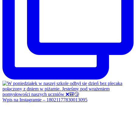
Wpis na Instagramie – 18021177830013095