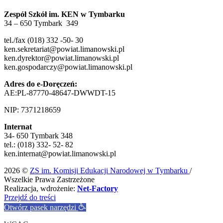
Zespół Szkół im. KEN w Tymbarku
34 – 650 Tymbark 349
tel./fax (018) 332 -50- 30
ken.sekretariat@powiat.limanowski.pl
ken.dyrektor@powiat.limanowski.pl
ken.gospodarczy@powiat.limanowski.pl
Adres do e-Doręczeń:
AE:PL-87770-48647-DWWDT-15
NIP: 7371218659
Internat
34- 650 Tymbark 348
tel.: (018) 332- 52- 82
ken.internat@powiat.limanowski.pl
2026 ©
ZS im. Komisji Edukacji Narodowej w Tymbarku
/
Wszelkie Prawa Zastrzeżone
Realizacja, wdrożenie:
Net-Factory
Przejdź do treści
Otwórz pasek narzędzi