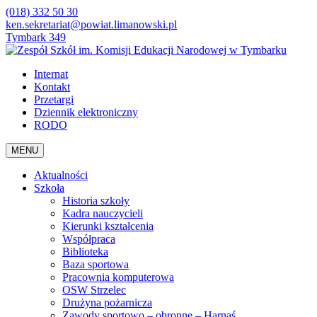
(018) 332 50 30
ken.sekretariat@powiat.limanowski.pl
Tymbark 349
Internat
Kontakt
Przetargi
Dziennik elektroniczny
RODO
MENU
Aktualności
Szkoła
Historia szkoły
Kadra nauczycieli
Kierunki kształcenia
Współpraca
Biblioteka
Baza sportowa
Pracownia komputerowa
OSW Strzelec
Drużyna pożarnicza
Zawody sportowo – obronne – Harnaś