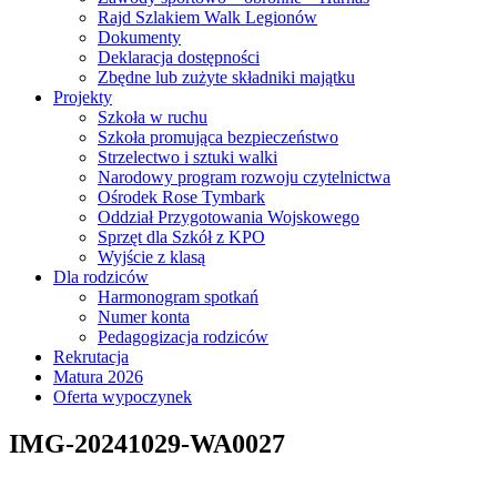
Rajd Szlakiem Walk Legionów
Dokumenty
Deklaracja dostępności
Zbędne lub zużyte składniki majątku
Projekty
Szkoła w ruchu
Szkoła promująca bezpieczeństwo
Strzelectwo i sztuki walki
Narodowy program rozwoju czytelnictwa
Ośrodek Rose Tymbark
Oddział Przygotowania Wojskowego
Sprzęt dla Szkół z KPO
Wyjście z klasą
Dla rodziców
Harmonogram spotkań
Numer konta
Pedagogizacja rodziców
Rekrutacja
Matura 2026
Oferta wypoczynek
IMG-20241029-WA0027