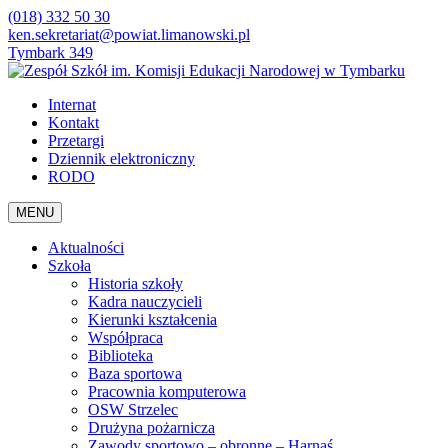
(018) 332 50 30
ken.sekretariat@powiat.limanowski.pl
Tymbark 349
Internat
Kontakt
Przetargi
Dziennik elektroniczny
RODO
MENU
Aktualności
Szkoła
Historia szkoły
Kadra nauczycieli
Kierunki kształcenia
Współpraca
Biblioteka
Baza sportowa
Pracownia komputerowa
OSW Strzelec
Drużyna pożarnicza
Zawody sportowo – obronne – Harnaś