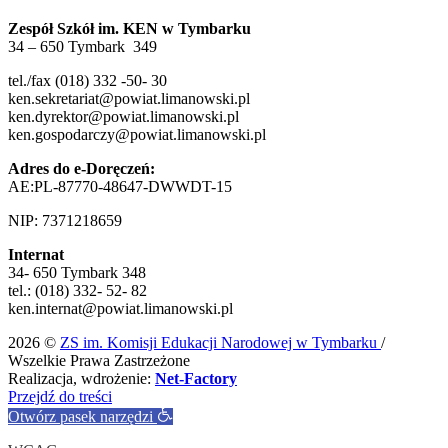
Zespół Szkół im. KEN w Tymbarku
34 – 650 Tymbark 349
tel./fax (018) 332 -50- 30
ken.sekretariat@powiat.limanowski.pl
ken.dyrektor@powiat.limanowski.pl
ken.gospodarczy@powiat.limanowski.pl
Adres do e-Doręczeń:
AE:PL-87770-48647-DWWDT-15
NIP: 7371218659
Internat
34- 650 Tymbark 348
tel.: (018) 332- 52- 82
ken.internat@powiat.limanowski.pl
2026 ©
ZS im. Komisji Edukacji Narodowej w Tymbarku
/
Wszelkie Prawa Zastrzeżone
Realizacja, wdrożenie:
Net-Factory
Przejdź do treści
Otwórz pasek narzędzi