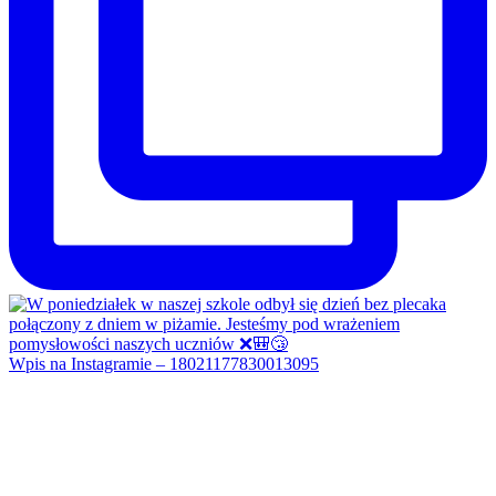
Wpis na Instagramie – 18021177830013095