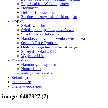
Rajd Szlakiem Walk Legionów
Dokumenty
Deklaracja dostępności
Zbędne lub zużyte składniki majątku
Projekty
Szkoła w ruchu
Szkoła promująca bezpieczeństwo
Strzelectwo i sztuki walki
Narodowy program rozwoju czytelnictwa
Ośrodek Rose Tymbark
Oddział Przygotowania Wojskowego
Sprzęt dla Szkół z KPO
Wyjście z klasą
Dla rodziców
Harmonogram spotkań
Numer konta
Pedagogizacja rodziców
Rekrutacja
Matura 2026
Oferta wypoczynek
image_6487327 (7)