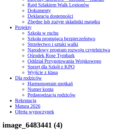
Rajd Szlakiem Walk Legionów
Dokumenty
Deklaracja dostępności
Zbędne lub zużyte składniki majątku
Projekty
Szkoła w ruchu
Szkoła promująca bezpieczeństwo
Strzelectwo i sztuki walki
Narodowy program rozwoju czytelnictwa
Ośrodek Rose Tymbark
Oddział Przygotowania Wojskowego
Sprzęt dla Szkół z KPO
Wyjście z klasą
Dla rodziców
Harmonogram spotkań
Numer konta
Pedagogizacja rodziców
Rekrutacja
Matura 2026
Oferta wypoczynek
image_6483441 (4)