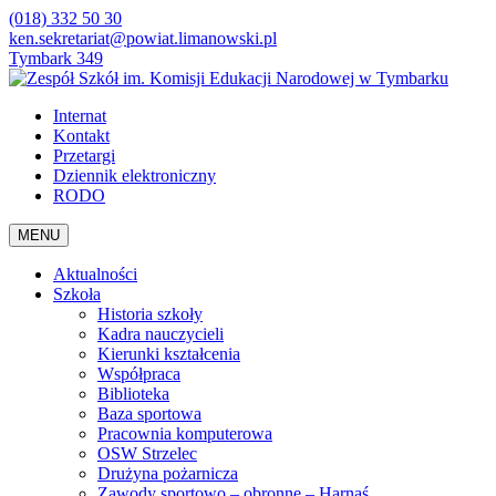
(018) 332 50 30
ken.sekretariat@powiat.limanowski.pl
Tymbark 349
Internat
Kontakt
Przetargi
Dziennik elektroniczny
RODO
MENU
Aktualności
Szkoła
Historia szkoły
Kadra nauczycieli
Kierunki kształcenia
Współpraca
Biblioteka
Baza sportowa
Pracownia komputerowa
OSW Strzelec
Drużyna pożarnicza
Zawody sportowo – obronne – Harnaś