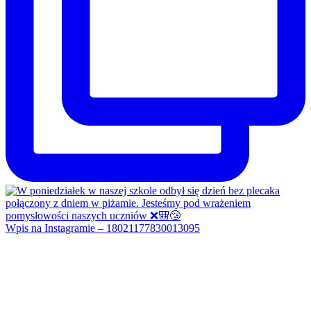
Wpis na Instagramie – 18021177830013095