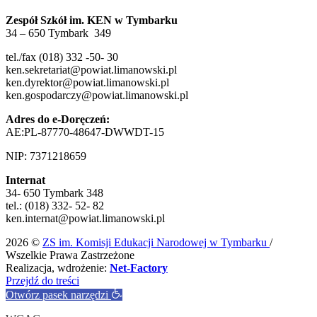
Zespół Szkół im. KEN w Tymbarku
34 – 650 Tymbark 349
tel./fax (018) 332 -50- 30
ken.sekretariat@powiat.limanowski.pl
ken.dyrektor@powiat.limanowski.pl
ken.gospodarczy@powiat.limanowski.pl
Adres do e-Doręczeń:
AE:PL-87770-48647-DWWDT-15
NIP: 7371218659
Internat
34- 650 Tymbark 348
tel.: (018) 332- 52- 82
ken.internat@powiat.limanowski.pl
2026 ©
ZS im. Komisji Edukacji Narodowej w Tymbarku
/
Wszelkie Prawa Zastrzeżone
Realizacja, wdrożenie:
Net-Factory
Przejdź do treści
Otwórz pasek narzędzi