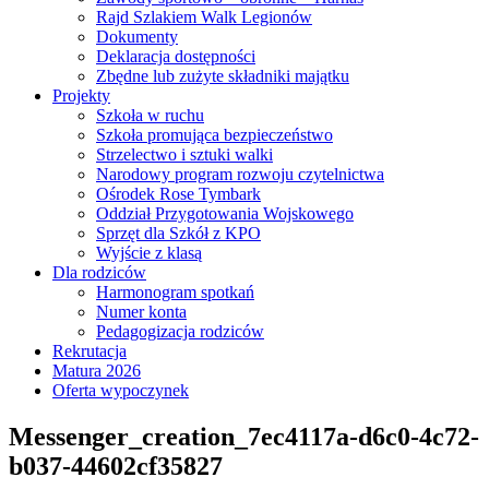
Rajd Szlakiem Walk Legionów
Dokumenty
Deklaracja dostępności
Zbędne lub zużyte składniki majątku
Projekty
Szkoła w ruchu
Szkoła promująca bezpieczeństwo
Strzelectwo i sztuki walki
Narodowy program rozwoju czytelnictwa
Ośrodek Rose Tymbark
Oddział Przygotowania Wojskowego
Sprzęt dla Szkół z KPO
Wyjście z klasą
Dla rodziców
Harmonogram spotkań
Numer konta
Pedagogizacja rodziców
Rekrutacja
Matura 2026
Oferta wypoczynek
Messenger_creation_7ec4117a-d6c0-4c72-
b037-44602cf35827