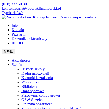
(018) 332 50 30
ken.sekretariat@powiat.limanowski.pl
Tymbark 349
Internat
Kontakt
Przetargi
Dziennik elektroniczny
RODO
MENU
Aktualności
Szkoła
Historia szkoły
Kadra nauczycieli
Kierunki kształcenia
Współpraca
Biblioteka
Baza sportowa
Pracownia komputerowa
OSW Strzelec
Drużyna pożarnicza
Zawody sportowo – obronne – Harnaś