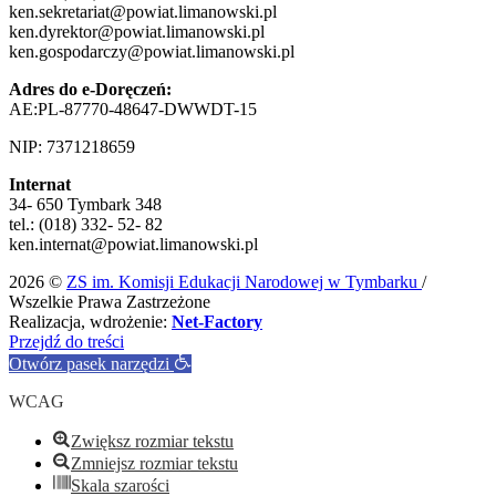
ken.sekretariat@powiat.limanowski.pl
ken.dyrektor@powiat.limanowski.pl
ken.gospodarczy@powiat.limanowski.pl
Adres do e-Doręczeń:
AE:PL-87770-48647-DWWDT-15
NIP: 7371218659
Internat
34- 650 Tymbark 348
tel.: (018) 332- 52- 82
ken.internat@powiat.limanowski.pl
2026 ©
ZS im. Komisji Edukacji Narodowej w Tymbarku
/
Wszelkie Prawa Zastrzeżone
Realizacja, wdrożenie:
Net-Factory
Przejdź do treści
Otwórz pasek narzędzi
WCAG
Zwiększ rozmiar tekstu
Zmniejsz rozmiar tekstu
Skala szarości