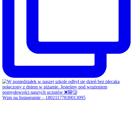
Wpis na Instagramie – 18021177830013095