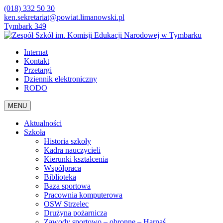
(018) 332 50 30
ken.sekretariat@powiat.limanowski.pl
Tymbark 349
Internat
Kontakt
Przetargi
Dziennik elektroniczny
RODO
MENU
Aktualności
Szkoła
Historia szkoły
Kadra nauczycieli
Kierunki kształcenia
Współpraca
Biblioteka
Baza sportowa
Pracownia komputerowa
OSW Strzelec
Drużyna pożarnicza
Zawody sportowo – obronne – Harnaś