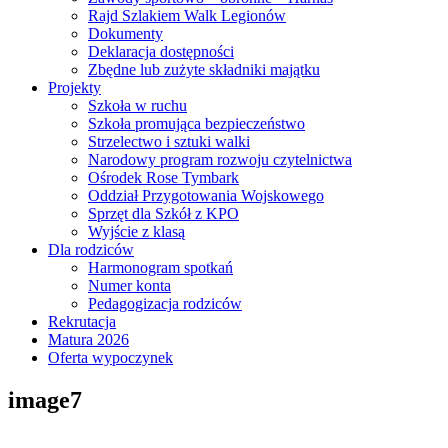
Rajd Szlakiem Walk Legionów
Dokumenty
Deklaracja dostępności
Zbędne lub zużyte składniki majątku
Projekty
Szkoła w ruchu
Szkoła promująca bezpieczeństwo
Strzelectwo i sztuki walki
Narodowy program rozwoju czytelnictwa
Ośrodek Rose Tymbark
Oddział Przygotowania Wojskowego
Sprzęt dla Szkół z KPO
Wyjście z klasą
Dla rodziców
Harmonogram spotkań
Numer konta
Pedagogizacja rodziców
Rekrutacja
Matura 2026
Oferta wypoczynek
image7