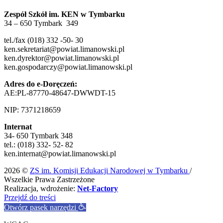
Zespół Szkół im. KEN w Tymbarku
34 – 650 Tymbark 349
tel./fax (018) 332 -50- 30
ken.sekretariat@powiat.limanowski.pl
ken.dyrektor@powiat.limanowski.pl
ken.gospodarczy@powiat.limanowski.pl
Adres do e-Doręczeń:
AE:PL-87770-48647-DWWDT-15
NIP: 7371218659
Internat
34- 650 Tymbark 348
tel.: (018) 332- 52- 82
ken.internat@powiat.limanowski.pl
2026 ©
ZS im. Komisji Edukacji Narodowej w Tymbarku
/
Wszelkie Prawa Zastrzeżone
Realizacja, wdrożenie:
Net-Factory
Przejdź do treści
Otwórz pasek narzędzi