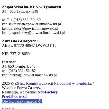
Zespół Szkół im. KEN w Tymbarku
34 – 650 Tymbark 349
tel./fax (018) 332 -50- 30
ken.sekretariat@powiat.limanowski.pl
ken.dyrektor@powiat.limanowski.pl
ken.gospodarczy@powiat.limanowski.pl
Adres do e-Doręczeń:
AE:PL-87770-48647-DWWDT-15
NIP: 7371218659
Internat
34- 650 Tymbark 348
tel.: (018) 332- 52- 82
ken.internat@powiat.limanowski.pl
2026 ©
ZS im. Komisji Edukacji Narodowej w Tymbarku
/
Wszelkie Prawa Zastrzeżone
Realizacja, wdrożenie:
Net-Factory
Przejdź do treści
Otwórz pasek narzędzi