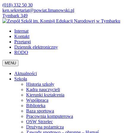
(018) 332 50 30
ken.sekretariat@powiat.limanowski.pl
Tymbark 349
Internat
Kontakt
Przetargi
Dziennik elektroniczny
RODO
MENU
Aktualności
Szkoła
Historia szkoły
Kadra nauczycieli
Kierunki kształcenia
Współpraca
Biblioteka
Baza sportowa
Pracownia komputerowa
OSW Strzelec
Drużyna pożarnicza
Zawody sportowo – obronne – Harnaś