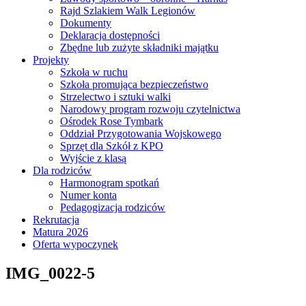
Rajd Szlakiem Walk Legionów
Dokumenty
Deklaracja dostępności
Zbędne lub zużyte składniki majątku
Projekty
Szkoła w ruchu
Szkoła promująca bezpieczeństwo
Strzelectwo i sztuki walki
Narodowy program rozwoju czytelnictwa
Ośrodek Rose Tymbark
Oddział Przygotowania Wojskowego
Sprzęt dla Szkół z KPO
Wyjście z klasą
Dla rodziców
Harmonogram spotkań
Numer konta
Pedagogizacja rodziców
Rekrutacja
Matura 2026
Oferta wypoczynek
IMG_0022-5