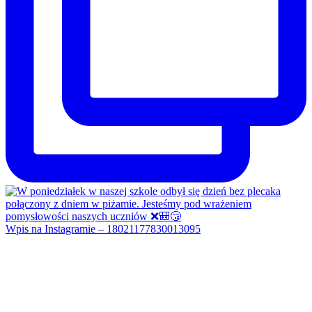
Wpis na Instagramie – 18021177830013095