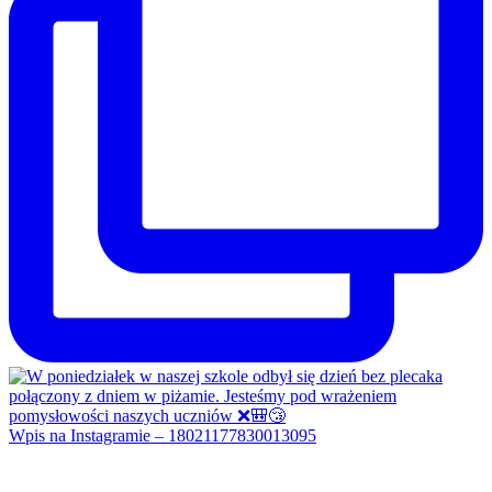
Wpis na Instagramie – 18021177830013095