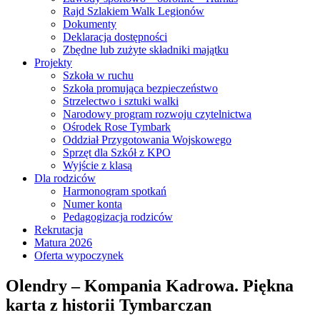
Rajd Szlakiem Walk Legionów
Dokumenty
Deklaracja dostępności
Zbędne lub zużyte składniki majątku
Projekty
Szkoła w ruchu
Szkoła promująca bezpieczeństwo
Strzelectwo i sztuki walki
Narodowy program rozwoju czytelnictwa
Ośrodek Rose Tymbark
Oddział Przygotowania Wojskowego
Sprzęt dla Szkół z KPO
Wyjście z klasą
Dla rodziców
Harmonogram spotkań
Numer konta
Pedagogizacja rodziców
Rekrutacja
Matura 2026
Oferta wypoczynek
Olendry – Kompania Kadrowa. Piękna
karta z historii Tymbarczan