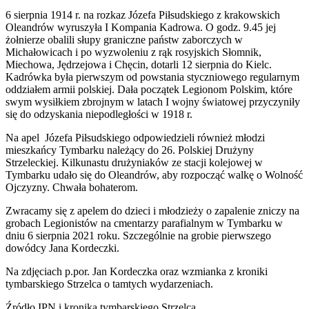
6 sierpnia 1914 r. na rozkaz Józefa Piłsudskiego z krakowskich
Oleandrów wyruszyła I Kompania Kadrowa. O godz. 9.45 jej
żołnierze obalili słupy graniczne państw zaborczych w
Michałowicach i po wyzwoleniu z rąk rosyjskich Słomnik,
Miechowa, Jędrzejowa i Chęcin, dotarli 12 sierpnia do Kielc.
Kadrówka była pierwszym od powstania styczniowego regularnym
oddziałem armii polskiej. Dała początek Legionom Polskim, które
swym wysiłkiem zbrojnym w latach I wojny światowej przyczyniły
się do odzyskania niepodległości w 1918 r.
Na apel Józefa Piłsudskiego odpowiedzieli również młodzi
mieszkańcy Tymbarku należący do 26. Polskiej Drużyny
Strzeleckiej. Kilkunastu drużyniaków ze stacji kolejowej w
Tymbarku udało się do Oleandrów, aby rozpocząć walkę o Wolność
Ojczyzny. Chwała bohaterom.
Zwracamy się z apelem do dzieci i młodzieży o zapalenie zniczy na
grobach Legionistów na cmentarzy parafialnym w Tymbarku w
dniu 6 sierpnia 2021 roku. Szczególnie na grobie pierwszego
dowódcy Jana Kordeczki.
Na zdjęciach p.por. Jan Kordeczka oraz wzmianka z kroniki
tymbarskiego Strzelca o tamtych wydarzeniach.
Źródło IPN i kronika tymbarskiego Strzelca.