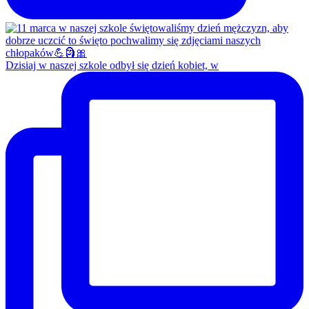
Dzisiaj w naszej szkole odbył się dzień kobiet, w