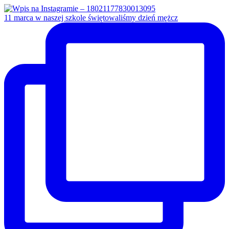
11 marca w naszej szkole świętowaliśmy dzień mężcz