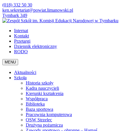
(018) 332 50 30
ken.sekretariat@powiat.limanowski.pl
Tymbark 349
Internat
Kontakt
Przetargi
Dziennik elektroniczny
RODO
MENU
Aktualności
Szkoła
Historia szkoły
Kadra nauczycieli
Kierunki kształcenia
Współpraca
Biblioteka
Baza sportowa
Pracownia komputerowa
OSW Strzelec
Drużyna pożarnicza
Zawody sportowo – obronne – Harnaś