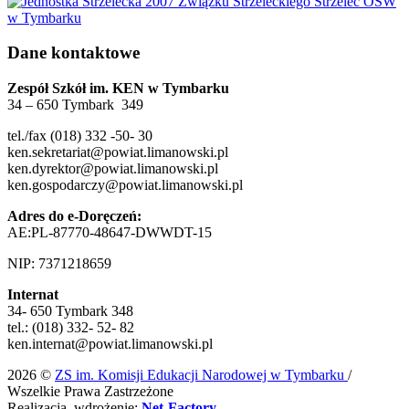
Dane kontaktowe
Zespół Szkół im. KEN w Tymbarku
34 – 650 Tymbark 349
tel./fax (018) 332 -50- 30
ken.sekretariat@powiat.limanowski.pl
ken.dyrektor@powiat.limanowski.pl
ken.gospodarczy@powiat.limanowski.pl
Adres do e-Doręczeń:
AE:PL-87770-48647-DWWDT-15
NIP: 7371218659
Internat
34- 650 Tymbark 348
tel.: (018) 332- 52- 82
ken.internat@powiat.limanowski.pl
2026 ©
ZS im. Komisji Edukacji Narodowej w Tymbarku
/
Wszelkie Prawa Zastrzeżone
Realizacja, wdrożenie:
Net-Factory