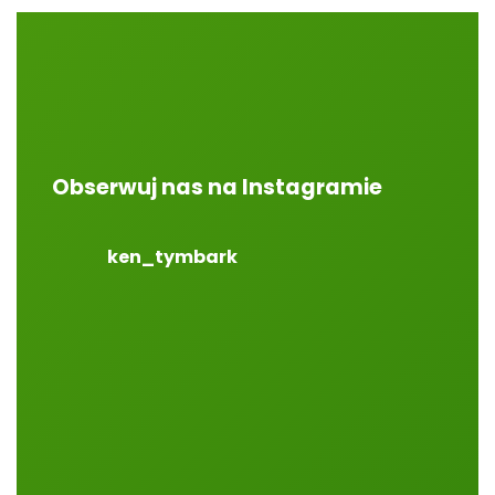
Obserwuj nas na Instagramie
ken_tymbark