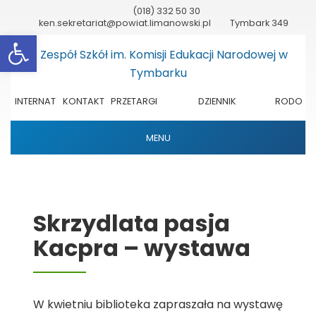
(018) 332 50 30
ken.sekretariat@powiat.limanowski.pl
Tymbark 349
Otwórz pasek narzędzi
INTERNAT
KONTAKT
PRZETARGI
DZIENNIK
RODO
ELEKTRONICZNY
MENU
Skrzydlata pasja
Kacpra – wystawa
W kwietniu biblioteka zapraszała na wystawę