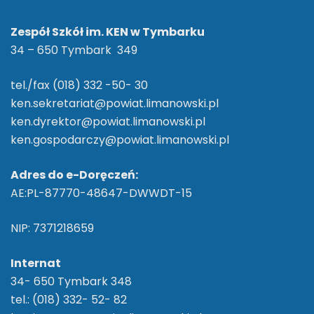
Zespół Szkół im. KEN w Tymbarku
34 – 650 Tymbark 349
tel./fax (018) 332 -50- 30
ken.sekretariat@powiat.limanowski.pl
ken.dyrektor@powiat.limanowski.pl
ken.gospodarczy@powiat.limanowski.pl
Adres do e-Doręczeń:
AE:PL-87770-48647-DWWDT-15
NIP: 7371218659
Internat
34- 650 Tymbark 348
tel.: (018) 332- 52- 82