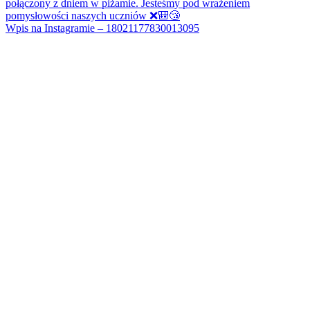
Wpis na Instagramie – 18021177830013095