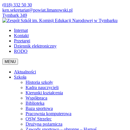
(018) 332 50 30
ken.sekretariat@powiat.limanowski.pl
Tymbark 349
Internat
Kontakt
Przetargi
Dziennik elektroniczny
RODO
MENU
Aktualności
Szkoła
Historia szkoły
Kadra nauczycieli
Kierunki kształcenia
Współpraca
Biblioteka
Baza sportowa
Pracownia komputerowa
OSW Strzelec
Drużyna pożarnicza
Zawody sportowo – obronne – Harnaś