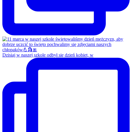
Dzisiaj w naszej szkole odbył się dzień kobiet, w