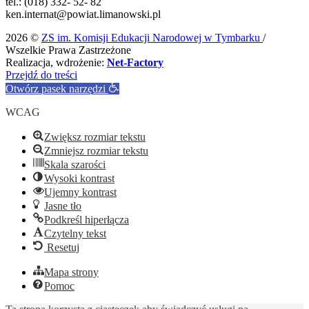
tel.: (018) 332- 52- 82
ken.internat@powiat.limanowski.pl
2026 ©
ZS im. Komisji Edukacji Narodowej w Tymbarku
/
Wszelkie Prawa Zastrzeżone
Realizacja, wdrożenie:
Net-Factory
Przejdź do treści
Otwórz pasek narzędzi
WCAG
Zwiększ rozmiar tekstu
Zmniejsz rozmiar tekstu
Skala szarości
Wysoki kontrast
Ujemny kontrast
Jasne tło
Podkreśl hiperłącza
Czytelny tekst
Resetuj
Mapa strony
Pomoc