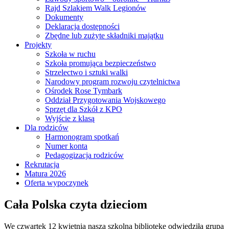
Rajd Szlakiem Walk Legionów
Dokumenty
Deklaracja dostępności
Zbędne lub zużyte składniki majątku
Projekty
Szkoła w ruchu
Szkoła promująca bezpieczeństwo
Strzelectwo i sztuki walki
Narodowy program rozwoju czytelnictwa
Ośrodek Rose Tymbark
Oddział Przygotowania Wojskowego
Sprzęt dla Szkół z KPO
Wyjście z klasą
Dla rodziców
Harmonogram spotkań
Numer konta
Pedagogizacja rodziców
Rekrutacja
Matura 2026
Oferta wypoczynek
Cała Polska czyta dzieciom
We czwartek 12 kwietnia naszą szkolną bibliotekę odwiedziła grupa