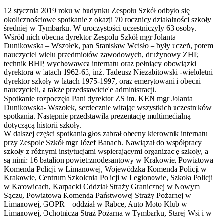
12 stycznia 2019 roku w budynku Zespołu Szkół odbyło się
okolicznościowe spotkanie z okazji 70 rocznicy działalności szkoły
średniej w Tymbarku. W uroczystości uczestniczyły 63 osoby.
Wśród nich obecna dyrektor Zespołu Szkół mgr Jolanta
Dunikowska – Wszołek, pan Stanisław Wcisło – były uczeń, potem
nauczyciel wielu przedmiotów zawodowych, drużynowy ZHP,
technik BHP, wychowawca internatu oraz pełniący obowiązki
dyrektora w latach 1962-63, inż. Tadeusz Niezabitowski -wieloletni
dyrektor szkoły w latach 1975-1997, oraz emerytowani i obecni
nauczycieli, a także przedstawiciele administracji.
Spotkanie rozpoczęła Pani dyrektor ZS im. KEN mgr Jolanta
Dunikowska- Wszołek, serdecznie witając wszystkich uczestników
spotkania. Następnie przedstawiła prezentację multimedialną
dotyczącą historii szkoły.
W dalszej części spotkania głos zabrał obecny kierownik internatu
przy Zespole Szkół mgr Józef Banach. Nawiązał do współpracy
szkoły z różnymi instytucjami wspierającymi organizację szkoły, a
są nimi: 16 batalion powietrznodesantowy w Krakowie, Powiatowa
Komenda Policji w Limanowej, Wojewódzka Komenda Policji w
Krakowie, Centrum Szkolenia Policji w Legionowie, Szkoła Policji
w Katowicach, Karpacki Oddział Straży Granicznej w Nowym
Sączu, Powiatowa Komenda Państwowej Straży Pożarnej w
Limanowej, GOPR – oddział w Rabce, Auto Moto Klub w
Limanowej, Ochotnicza Straż Pożarna w Tymbarku, Starej Wsi i w