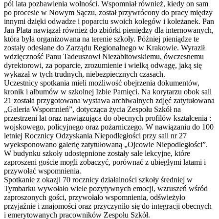
pól lata pozbawienia wolności. Wspomniał również, kiedy on sam
po procesie w Nowym Sączu, został przywrócony do pracy między
innymi dzięki odwadze i poparciu swoich kolegów i koleżanek. Pan
Jan Plata nawiązał również do zbiórki pieniędzy dla internowanych,
która była organizowana na terenie szkoły. Później pieniądze te
zostały odesłane do Zarządu Regionalnego w Krakowie. Wyraził
wdzięczność Panu Tadeuszowi Niezabitowskiemu, ówczesnemu
dyrektorowi, za poparcie, zrozumienie i wielką odwagę, jaką się
wykazał w tych trudnych, niebezpiecznych czasach.
Uczestnicy spotkania mieli możliwość obejrzenia dokumentów,
kronik i albumów w szkolnej Izbie Pamięci. Na korytarzu obok sali
21 została przygotowana wystawa archiwalnych zdjęć zatytułowana
„Galeria Wspomnień”, dotycząca życia Zespołu Szkół na
przestrzeni lat oraz nawiązująca do obecnych profilów kształcenia :
wojskowego, policyjnego oraz pożarniczego. W nawiązaniu do 100
letniej Rocznicy Odzyskania Niepodległości przy sali nr 27
wyeksponowano galerię zatytułowaną „Ojcowie Niepodległości”.
W budynku szkoły udostępnione zostały sale lekcyjne, które
zaproszeni goście mogli zobaczyć, porównać z ubiegłymi latami i
przywołać wspomnienia.
Spotkanie z okazji 70 rocznicy działalności szkoły średniej w
Tymbarku wywołało wiele pozytywnych emocji, wzruszeń wśród
zaproszonych gości, przywołało wspomnienia, odświeżyło
przyjaźnie i znajomości oraz przyczyniło się do integracji obecnych
i emerytowanych pracowników Zespołu Szkół.