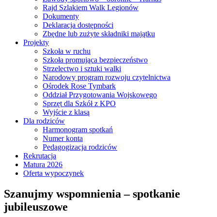
Rajd Szlakiem Walk Legionów
Dokumenty
Deklaracja dostępności
Zbędne lub zużyte składniki majątku
Projekty
Szkoła w ruchu
Szkoła promująca bezpieczeństwo
Strzelectwo i sztuki walki
Narodowy program rozwoju czytelnictwa
Ośrodek Rose Tymbark
Oddział Przygotowania Wojskowego
Sprzęt dla Szkół z KPO
Wyjście z klasą
Dla rodziców
Harmonogram spotkań
Numer konta
Pedagogizacja rodziców
Rekrutacja
Matura 2026
Oferta wypoczynek
Szanujmy wspomnienia – spotkanie
jubileuszowe