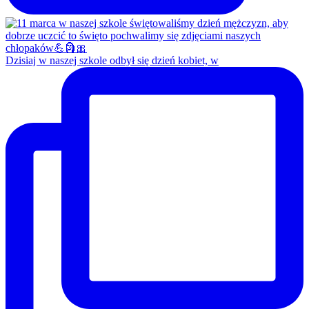
Dzisiaj w naszej szkole odbył się dzień kobiet, w