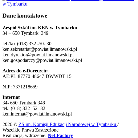
Dane kontaktowe
Zespół Szkół im. KEN w Tymbarku
34 – 650 Tymbark 349
tel./fax (018) 332 -50- 30
ken.sekretariat@powiat.limanowski.pl
ken.dyrektor@powiat.limanowski.pl
ken.gospodarczy@powiat.limanowski.pl
Adres do e-Doręczeń:
AE:PL-87770-48647-DWWDT-15
NIP: 7371218659
Internat
34- 650 Tymbark 348
tel.: (018) 332- 52- 82
ken.internat@powiat.limanowski.pl
2026 ©
ZS im. Komisji Edukacji Narodowej w Tymbarku
/
Wszelkie Prawa Zastrzeżone
Realizacja, wdrożenie:
Net-Factory