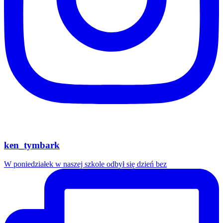
ken_tymbark
W poniedziałek w naszej szkole odbył się dzień bez