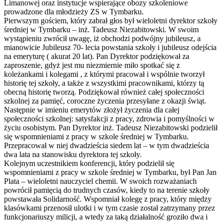
Limanowej oraz instytucje wspierające obozy szkoleniowe
prowadzone dla młodzieży ZS w Tymbarku.
Pierwszym gościem, który zabrał głos był wieloletni dyrektor szkoły
średniej w Tymbarku – inż. Tadeusz Niezabitowski. W swoim
wystąpieniu zwrócił uwagę, iż obchodzi podwójny jubileusz, a
mianowicie Jubileusz 70- lecia powstania szkoły i jubileusz odejścia
na emeryturę ( akurat 20 lat). Pan Dyrektor podziękował za
zaproszenie, gdyż jest mu niezmiernie miło spotkać się z
koleżankami i kolegami , z którymi pracował i wspólnie tworzył
historię tej szkoły, a także z wszystkimi pracownikami, którzy tą
obecną historię tworzą. Podziękował również całej społeczności
szkolnej za pamięć, coroczne życzenia przesyłane z okazji świąt.
Następnie w imieniu emerytów złożył życzenia dla całej
społeczności szkolnej: satysfakcji z pracy, zdrowia i pomyślności w
życiu osobistym. Pan Dyrektor inż. Tadeusz Niezabitowski podzielił
się wspomnieniami z pracy w szkole średniej w Tymbarku.
Przepracował w niej dwadzieścia siedem lat – w tym dwadzieścia
dwa lata na stanowisku dyrektora tej szkoły.
Kolejnym uczestnikiem konferencji, który podzielił się
wspomnieniami z pracy w szkole średniej w Tymbarku, był Pan Jan
Plata – wieloletni nauczyciel chemii. W swoich rozważaniach
powrócił pamięcią do trudnych czasów, kiedy to na terenie szkoły
powstawała Solidarność. Wspomniał kolegę z pracy, który między
klasówkami przenosił ulotki i w tym czasie został zatrzymany przez
funkcjonariuszy milicji, a wtedy za taką działalność groziło dwa i