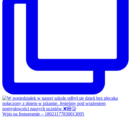
Wpis na Instagramie – 18021177830013095