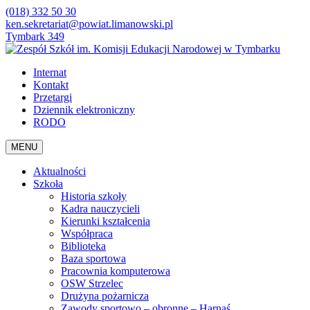
(018) 332 50 30
ken.sekretariat@powiat.limanowski.pl
Tymbark 349
Internat
Kontakt
Przetargi
Dziennik elektroniczny
RODO
MENU
Aktualności
Szkoła
Historia szkoły
Kadra nauczycieli
Kierunki kształcenia
Współpraca
Biblioteka
Baza sportowa
Pracownia komputerowa
OSW Strzelec
Drużyna pożarnicza
Zawody sportowo – obronne – Harnaś