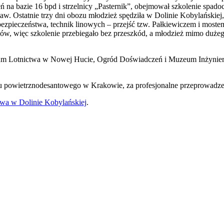
 na bazie 16 bpd i strzelnicy „Pasternik”, obejmował szkolenie spado
ostaw. Ostatnie trzy dni obozu młodzież spędziła w Dolinie Kobylańsk
zpieczeństwa, technik linowych – przejść tzw. Pałkiewiczem i most
razów, więc szkolenie przebiegało bez przeszkód, a młodzież mimo du
um Lotnictwa w Nowej Hucie, Ogród Doświadczeń i Muzeum Inżynieri
nu powietrznodesantowego w Krakowie, za profesjonalne przeprowadzen
wa w Dolinie Kobylańskiej
.