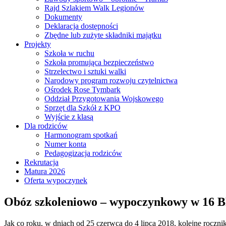
Rajd Szlakiem Walk Legionów
Dokumenty
Deklaracja dostępności
Zbędne lub zużyte składniki majątku
Projekty
Szkoła w ruchu
Szkoła promująca bezpieczeństwo
Strzelectwo i sztuki walki
Narodowy program rozwoju czytelnictwa
Ośrodek Rose Tymbark
Oddział Przygotowania Wojskowego
Sprzęt dla Szkół z KPO
Wyjście z klasą
Dla rodziców
Harmonogram spotkań
Numer konta
Pedagogizacja rodziców
Rekrutacja
Matura 2026
Oferta wypoczynek
Obóz szkoleniowo – wypoczynkowy w 16 
Jak co roku, w dniach od 25 czerwca do 4 lipca 2018, kolejne rocz