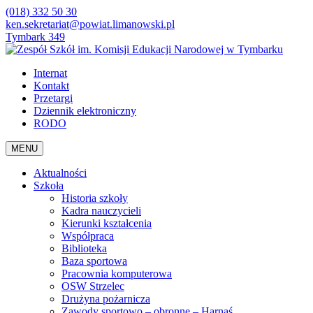
(018) 332 50 30
ken.sekretariat@powiat.limanowski.pl
Tymbark 349
Internat
Kontakt
Przetargi
Dziennik elektroniczny
RODO
MENU
Aktualności
Szkoła
Historia szkoły
Kadra nauczycieli
Kierunki kształcenia
Współpraca
Biblioteka
Baza sportowa
Pracownia komputerowa
OSW Strzelec
Drużyna pożarnicza
Zawody sportowo – obronne – Harnaś