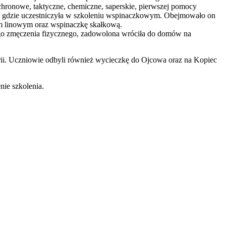
chronowe, taktyczne, chemiczne, saperskie, pierwszej pomocy
iej, gdzie uczestniczyła w szkoleniu wspinaczkowym. Obejmowało on
em linowym oraz wspinaczkę skałkową.
żego zmęczenia fizycznego, zadowolona wróciła do domów na
i. Uczniowie odbyli również wycieczkę do Ojcowa oraz na Kopiec
ie szkolenia.