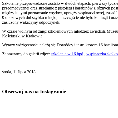
Szkolenie przeprowadzone zostało w dwóch etapach: pierwszy tydzień
przedmedycznej oraz strzelanie z pistoletu i karabinów z różnych p
między innymi poznawanie węzłów, uprzęży wspinaczkowej, zasad be
9 obozowych dni szybko minęło, na szczęście nie było kontuzji i u
zasłużony wakacyjny odpoczynek.
W czasie wolnym od zajęć szkoleniowych młodzież zwiedziła Muze
Kościuszki w Krakowie.
Wyrazy wdzięczności należą się Dowódcy i instruktorom 16 batalio
Zapraszamy do galerii zdjęć:
szkolenie w 16 bpd
,
wspinaczka skałko
środa, 11 lipca 2018
Obserwuj nas na Instagramie