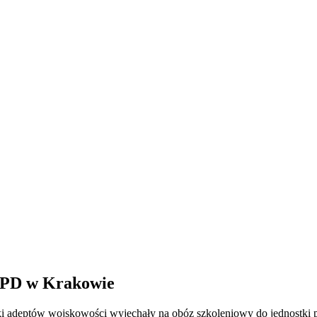
BPD w Krakowie
niki adeptów wojskowości wyjechały na obóz szkoleniowy do jednostki